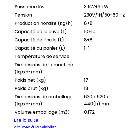
Puissance Kw
3 kW+3 kW
Tension
230V/1N/50-60 Hz
Production horaire (Kg/h)
8+8
Capacité de la cuve (L)
10+10
Capacité de l”huile (L)
8+8
Capacité du panier (L)
1+1
Température de service
Dimensions de la machine
(Ixpxh-mm)
Poids net (kg)
17
Poids brut (Kg)
18
Dimensions de emballage
630 x 620 x
(Ixpxh-mm)
440(h) mm
Volume emballage (m3)
0,172
Lire la suite
Ajouter à la wishlist