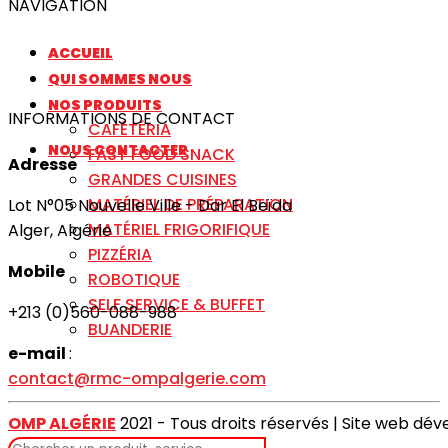
NAVIGATION
ACCUEIL
QUI SOMMES NOUS
NOS PRODUITS
INFORMATIONS DE CONTACT
CAFÉTÉRIA
NOUS CONTACTER
FAST FOOD SNACK
Adresse
GRANDES CUISINES
MATÉRIEL DE PRÉPARATION
Lot N°05 Nouvelle Ville - Dar El Beïda
MATÉRIEL FRIGORIFIQUE
Alger, Algérie
PIZZÉRIA
Mobile
ROBOTIQUE
SELF SERVICE & BUFFET
+213 (0)560-088-988
BUANDERIE
e-mail
:
contact@rmc-ompalgerie.com
OMP ALGÉRIE
2021 - Tous droits réservés | Site web dé