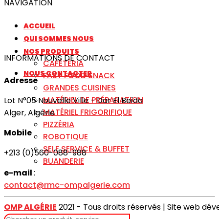
NAVIGATION
ACCUEIL
QUI SOMMES NOUS
NOS PRODUITS
INFORMATIONS DE CONTACT
CAFÉTÉRIA
NOUS CONTACTER
FAST FOOD SNACK
Adresse
GRANDES CUISINES
MATÉRIEL DE PRÉPARATION
Lot N°05 Nouvelle Ville - Dar El Beïda
MATÉRIEL FRIGORIFIQUE
Alger, Algérie
PIZZÉRIA
Mobile
ROBOTIQUE
SELF SERVICE & BUFFET
+213 (0)560-088-988
BUANDERIE
e-mail
:
contact@rmc-ompalgerie.com
OMP ALGÉRIE
2021 - Tous droits réservés | Site web dé