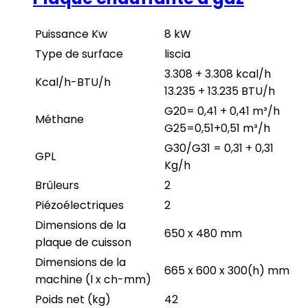
Puissance Kw
8 kW
Type de surface
liscia
3.308 + 3.308 kcal/h
Kcal/h-BTU/h
13.235 + 13.235 BTU/h
G20= 0,41 + 0,41 m³/h
Méthane
G25=0,51+0,51 m³/h
G30/G31 = 0,31 + 0,31
GPL
Kg/h
Brûleurs
2
Piézoélectriques
2
Dimensions de la
650 x 480 mm
plaque de cuisson
Dimensions de la
665 x 600 x 300(h) mm
machine (l x ch-mm)
Poids net (kg)
42