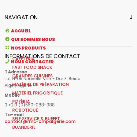
NAVIGATION
ACCUEIL
QUI SOMMES NOUS
NOS PRODUITS
INFORMATIONS DE CONTACT
CAFÉTÉRIA
NOUS CONTACTER
FAST FOOD SNACK
Adresse
GRANDES CUISINES
Lot N°05 Nouvelle Ville - Dar El Beïda
MATÉRIEL DE PRÉPARATION
Alger, Algérie
MATÉRIEL FRIGORIFIQUE
Mobile
PIZZÉRIA
+213 (0)560-088-988
ROBOTIQUE
e-mail
:
SELF SERVICE & BUFFET
contact@rmc-ompalgerie.com
BUANDERIE