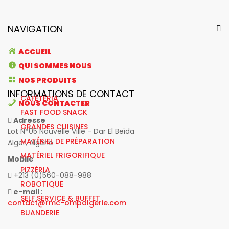
NAVIGATION
ACCUEIL
QUI SOMMES NOUS
NOS PRODUITS
INFORMATIONS DE CONTACT
CAFÉTÉRIA
NOUS CONTACTER
FAST FOOD SNACK
Adresse
GRANDES CUISINES
Lot N°05 Nouvelle Ville - Dar El Beïda
MATÉRIEL DE PRÉPARATION
Alger, Algérie
MATÉRIEL FRIGORIFIQUE
Mobile
PIZZÉRIA
+213 (0)560-088-988
ROBOTIQUE
e-mail
:
SELF SERVICE & BUFFET
contact@rmc-ompalgerie.com
BUANDERIE