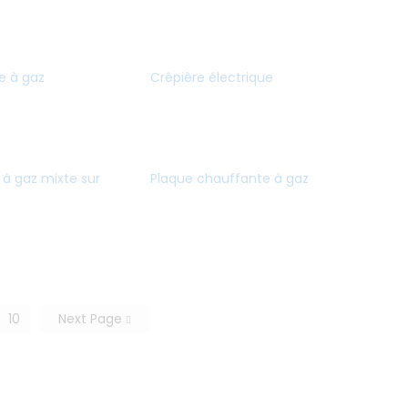
e à gaz
Crêpière électrique
e à gaz mixte sur
Plaque chauffante à gaz
e
10
Next Page