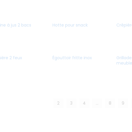
ne à jus 2 bacs
Hotte pour snack
Crêpièr
nière 2 feux
Égouttoir fritte inox
Grillad
meubl
1
2
3
4
…
8
9