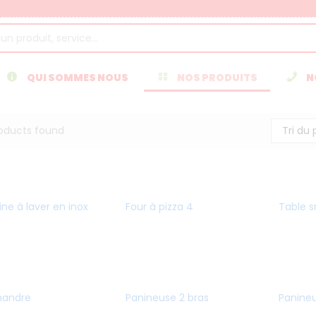
QUI SOMMES NOUS
NOS PRODUITS
N
Tri du
oducts found
ne à laver en inox
Four à pizza 4
Table s
mandre
Panineuse 2 bras
Panineu