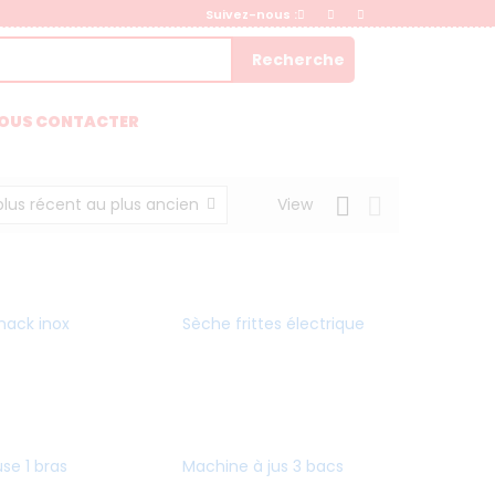
Suivez-nous :
Recherche
OUS CONTACTER
 plus récent au plus ancien
View
nack inox
Sèche frittes électrique
se 1 bras
Machine à jus 3 bacs