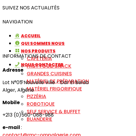
SUIVEZ NOS ACTUALITÉS
NAVIGATION
ACCUEIL
QUI SOMMES NOUS
NOS PRODUITS
INFORMATIONS DE CONTACT
CAFÉTÉRIA
NOUS CONTACTER
FAST FOOD SNACK
Adresse
GRANDES CUISINES
MATÉRIEL DE PRÉPARATION
Lot N°05 Nouvelle Ville - Dar El Beïda
MATÉRIEL FRIGORIFIQUE
Alger, Algérie
PIZZÉRIA
Mobile
ROBOTIQUE
SELF SERVICE & BUFFET
+213 (0)560-088-988
BUANDERIE
e-mail
:
contact@rmc-ompalgerie.com