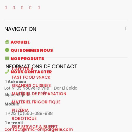
NAVIGATION
ACCUEIL
QUI SOMMES NOUS
NOS PRODUITS
INFORMATIONS DE CONTACT
CAFÉTÉRIA
NOUS CONTACTER
FAST FOOD SNACK
Adresse
GRANDES CUISINES
Lot N°05 Nouvelle Ville - Dar El Beïda
MATÉRIEL DE PRÉPARATION
Alger, Algérie
MATÉRIEL FRIGORIFIQUE
Mobile
PIZZÉRIA
+213 (0)560-088-988
ROBOTIQUE
e-mail
:
SELF SERVICE & BUFFET
contact@rmc-ompalgerie.com