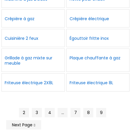
Crêpière à gaz
Crêpière électrique
Cuisinière 2 feux
Égouttoir fritte inox
Grillade à gaz mixte sur
Plaque chauffante à gaz
meuble
Friteuse électrique 2X8L
Friteuse électrique 8L
1
2
3
4
…
7
8
9
Next Page