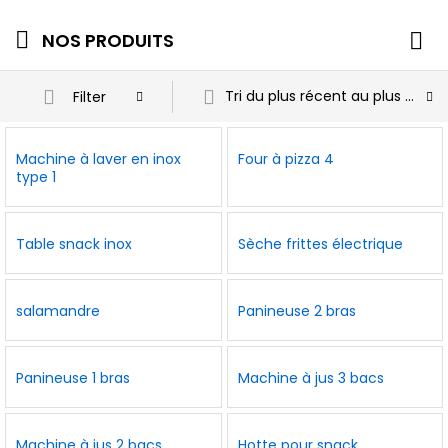
NOS PRODUITS
Tri du plus récent au plus ancien
Filter
Machine à laver en inox
Four à pizza 4
type 1
Table snack inox
Sèche frittes électrique
salamandre
Panineuse 2 bras
Panineuse 1 bras
Machine à jus 3 bacs
Machine à jus 2 bacs
Hotte pour snack