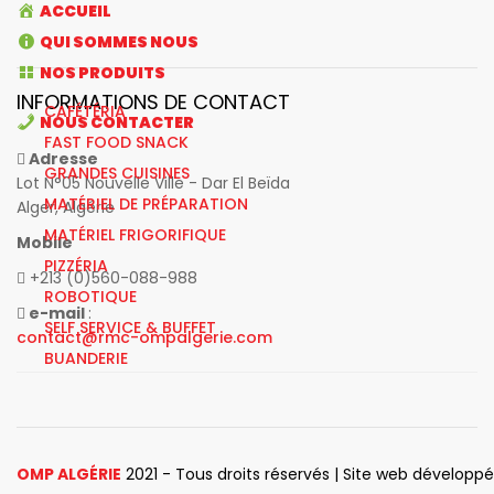
ACCUEIL
QUI SOMMES NOUS
NOS PRODUITS
INFORMATIONS DE CONTACT
CAFÉTÉRIA
NOUS CONTACTER
FAST FOOD SNACK
Adresse
GRANDES CUISINES
Lot N°05 Nouvelle Ville - Dar El Beïda
MATÉRIEL DE PRÉPARATION
Alger, Algérie
MATÉRIEL FRIGORIFIQUE
Mobile
PIZZÉRIA
+213 (0)560-088-988
ROBOTIQUE
e-mail
:
SELF SERVICE & BUFFET
contact@rmc-ompalgerie.com
BUANDERIE
OMP ALGÉRIE
2021 - Tous droits réservés | Site web développ