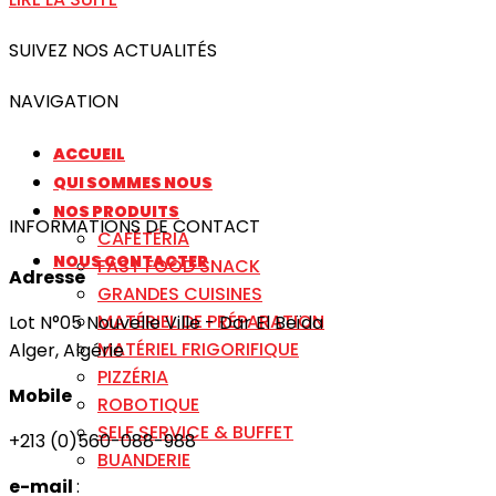
SUIVEZ NOS ACTUALITÉS
NAVIGATION
ACCUEIL
QUI SOMMES NOUS
NOS PRODUITS
INFORMATIONS DE CONTACT
CAFÉTÉRIA
NOUS CONTACTER
FAST FOOD SNACK
Adresse
GRANDES CUISINES
MATÉRIEL DE PRÉPARATION
Lot N°05 Nouvelle Ville - Dar El Beïda
MATÉRIEL FRIGORIFIQUE
Alger, Algérie
PIZZÉRIA
Mobile
ROBOTIQUE
SELF SERVICE & BUFFET
+213 (0)560-088-988
BUANDERIE
e-mail
: