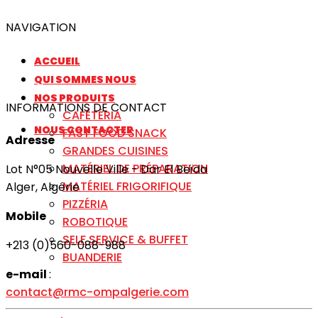
NAVIGATION
ACCUEIL
QUI SOMMES NOUS
NOS PRODUITS
INFORMATIONS DE CONTACT
CAFÉTÉRIA
NOUS CONTACTER
FAST FOOD SNACK
Adresse
GRANDES CUISINES
MATÉRIEL DE PRÉPARATION
Lot N°05 Nouvelle Ville - Dar El Beïda
MATÉRIEL FRIGORIFIQUE
Alger, Algérie
PIZZÉRIA
Mobile
ROBOTIQUE
SELF SERVICE & BUFFET
+213 (0)560-088-988
BUANDERIE
e-mail
:
contact@rmc-ompalgerie.com