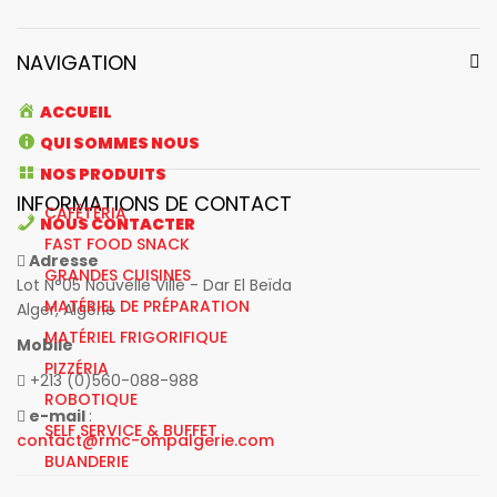
NAVIGATION
ACCUEIL
QUI SOMMES NOUS
NOS PRODUITS
INFORMATIONS DE CONTACT
CAFÉTÉRIA
NOUS CONTACTER
FAST FOOD SNACK
Adresse
GRANDES CUISINES
Lot N°05 Nouvelle Ville - Dar El Beïda
MATÉRIEL DE PRÉPARATION
Alger, Algérie
MATÉRIEL FRIGORIFIQUE
Mobile
PIZZÉRIA
+213 (0)560-088-988
ROBOTIQUE
e-mail
:
SELF SERVICE & BUFFET
contact@rmc-ompalgerie.com
BUANDERIE