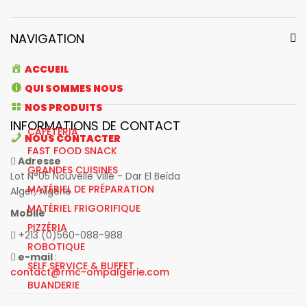
NAVIGATION
ACCUEIL
QUI SOMMES NOUS
NOS PRODUITS
INFORMATIONS DE CONTACT
CAFÉTÉRIA
NOUS CONTACTER
FAST FOOD SNACK
Adresse
GRANDES CUISINES
Lot N°05 Nouvelle Ville - Dar El Beïda
MATÉRIEL DE PRÉPARATION
Alger, Algérie
MATÉRIEL FRIGORIFIQUE
Mobile
PIZZÉRIA
+213 (0)560-088-988
ROBOTIQUE
e-mail
:
SELF SERVICE & BUFFET
contact@rmc-ompalgerie.com
BUANDERIE