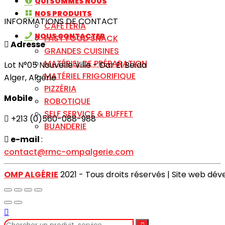
QUI SOMMES NOUS
NOS PRODUITS
INFORMATIONS DE CONTACT
CAFÉTÉRIA
NOUS CONTACTER
FAST FOOD SNACK
Adresse
GRANDES CUISINES
MATÉRIEL DE PRÉPARATION
Lot N°05 Nouvelle Ville - Dar El Beïda
MATÉRIEL FRIGORIFIQUE
Alger, Algérie
PIZZÉRIA
Mobile
ROBOTIQUE
SELF SERVICE & BUFFET
+213 (0)560-088-988
BUANDERIE
e-mail
:
contact@rmc-ompalgerie.com
OMP ALGÉRIE
2021 - Tous droits réservés | Site web dé