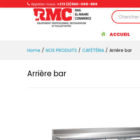
Arrière bar
Appelez-nous:
+213 (0)560-088-988
Avis (0)
ACCUEIL
Home
/
NOS PRODUITS
/
CAFÉTÉRIA
/
Arrière bar
Arrière bar