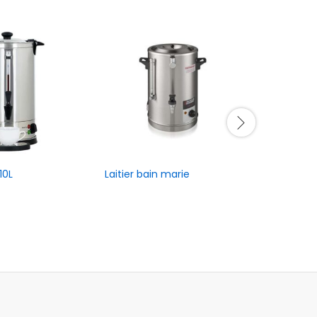
10L
Laitier bain marie
Machine 
semi aut