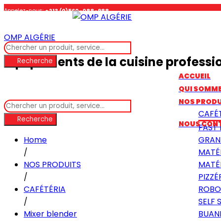
Appelez-nous:
+213 (0)560-088-988
OMP ALGÉRIE
Suivez-nous :
Équipements de la cuisine professi
Recherche
ACCUEIL
QUI SOMM
NOS PRODU
CAFÉ
Recherche
NOUS CON
FAST
Home
GRAN
/
MATÉ
NOS PRODUITS
MATÉR
/
PIZZÉ
CAFÉTÉRIA
ROBO
/
SELF 
Mixer blender
BUAN