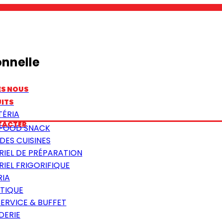
onnelle
ES NOUS
ITS
TÉRIA
TACTER
 FOOD SNACK
DES CUISINES
RIEL DE PRÉPARATION
IEL FRIGORIFIQUE
RIA
TIQUE
SERVICE & BUFFET
DERIE