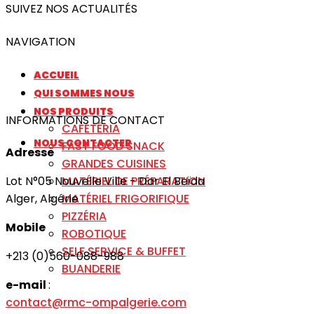
SUIVEZ NOS ACTUALITÉS
NAVIGATION
ACCUEIL
QUI SOMMES NOUS
NOS PRODUITS
INFORMATIONS DE CONTACT
CAFÉTÉRIA
NOUS CONTACTER
FAST FOOD SNACK
Adresse
GRANDES CUISINES
MATÉRIEL DE PRÉPARATION
Lot N°05 Nouvelle Ville - Dar El Beïda
MATÉRIEL FRIGORIFIQUE
Alger, Algérie
PIZZÉRIA
Mobile
ROBOTIQUE
SELF SERVICE & BUFFET
+213 (0)560-088-988
BUANDERIE
e-mail
:
contact@rmc-ompalgerie.com