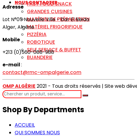
NOUS CONTACTER
FAST FOOD SNACK
Adresse
GRANDES CUISINES
MATÉRIEL DE PRÉPARATION
Lot N°05 Nouvelle Ville - Dar El Beïda
MATÉRIEL FRIGORIFIQUE
Alger, Algérie
PIZZÉRIA
Mobile
ROBOTIQUE
SELF SERVICE & BUFFET
+213 (0)560-088-988
BUANDERIE
e-mail
:
contact@rmc-ompalgerie.com
OMP ALGÉRIE
2021 - Tous droits réservés | Site web dé
Shop By Departments
ACCUEIL
QUI SOMMES NOUS