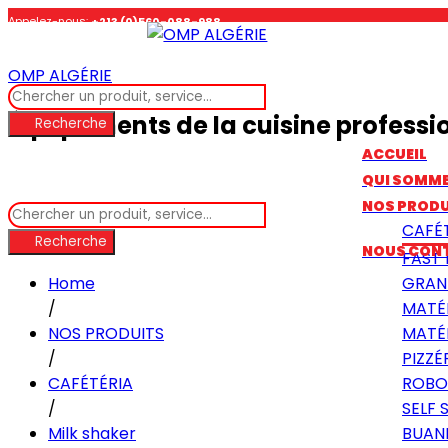
Appelez-nous:
+213 (0)560-088-988
OMP ALGÉRIE
Suivez-nous :
Équipements de la cuisine professi
Recherche
ACCUEIL
QUI SOMM
NOS PRODU
CAFÉ
Recherche
NOUS CON
FAST
Home
GRAN
/
MATÉ
NOS PRODUITS
MATÉR
/
PIZZÉ
CAFÉTÉRIA
ROBO
/
SELF 
Milk shaker
BUAN