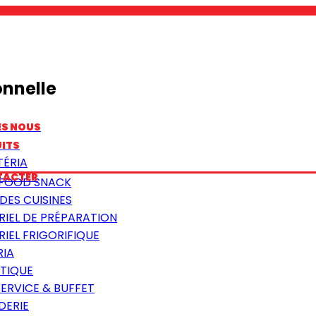
onnelle
ES NOUS
ITS
TÉRIA
TACTER
 FOOD SNACK
DES CUISINES
RIEL DE PRÉPARATION
IEL FRIGORIFIQUE
RIA
TIQUE
SERVICE & BUFFET
DERIE