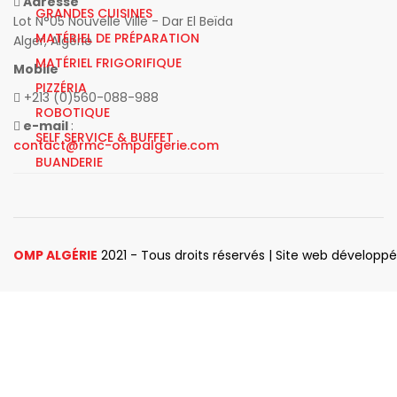
Adresse
GRANDES CUISINES
Lot N°05 Nouvelle Ville - Dar El Beïda
MATÉRIEL DE PRÉPARATION
Alger, Algérie
MATÉRIEL FRIGORIFIQUE
Mobile
PIZZÉRIA
+213 (0)560-088-988
ROBOTIQUE
e-mail
:
SELF SERVICE & BUFFET
contact@rmc-ompalgerie.com
BUANDERIE
OMP ALGÉRIE
2021 - Tous droits réservés | Site web développ