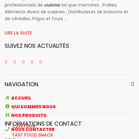
professionnels de
cuisine
tel que marmites , Poêles;
éléments divers de cuisines , Distributeurs de boissons et
de céréales, Frigos et fours ...
LIRE LA SUITE
SUIVEZ NOS ACTUALITÉS
NAVIGATION
ACCUEIL
QUI SOMMES NOUS
NOS PRODUITS
INFORMATIONS DE CONTACT
CAFÉTÉRIA
NOUS CONTACTER
FAST FOOD SNACK