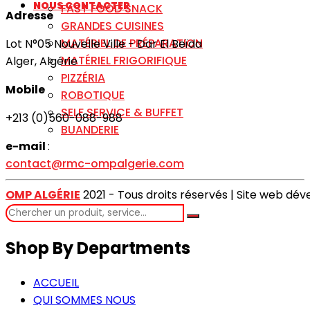
NOUS CONTACTER
FAST FOOD SNACK
Adresse
GRANDES CUISINES
MATÉRIEL DE PRÉPARATION
Lot N°05 Nouvelle Ville - Dar El Beïda
MATÉRIEL FRIGORIFIQUE
Alger, Algérie
PIZZÉRIA
Mobile
ROBOTIQUE
SELF SERVICE & BUFFET
+213 (0)560-088-988
BUANDERIE
e-mail
:
contact@rmc-ompalgerie.com
OMP ALGÉRIE
2021 - Tous droits réservés | Site web dé
Shop By Departments
ACCUEIL
QUI SOMMES NOUS