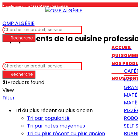
Appelez-nous:
+213 (0)560-088-988
OMP ALGÉRIE
Suivez-nous :
Équipements de la cuisine professi
Recherche
ACCUEIL
QUI SOMM
NOS PRODU
CAFÉ
Recherche
NOUS CON
FAST
21
Products found
GRAN
View
MATÉ
Filter
MATÉR
Tri du plus récent au plus ancien
PIZZÉ
Tri par popularité
ROBO
Tri par notes moyennes
SELF 
Tri du plus récent au plus ancien
BUAN