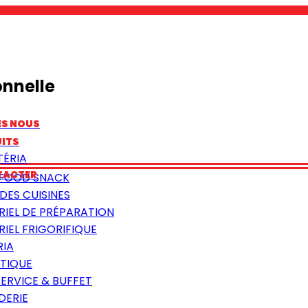
onnelle
ES NOUS
ITS
TÉRIA
TACTER
 FOOD SNACK
DES CUISINES
RIEL DE PRÉPARATION
IEL FRIGORIFIQUE
RIA
TIQUE
SERVICE & BUFFET
DERIE