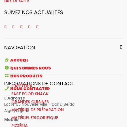
LIRE LA SUITE
SUIVEZ NOS ACTUALITÉS
NAVIGATION
ACCUEIL
QUI SOMMES NOUS
NOS PRODUITS
INFORMATIONS DE CONTACT
CAFÉTÉRIA
NOUS CONTACTER
FAST FOOD SNACK
Adresse
GRANDES CUISINES
Lot N°05 Nouvelle Ville - Dar El Beïda
MATÉRIEL DE PRÉPARATION
Alger, Algérie
MATÉRIEL FRIGORIFIQUE
Mobile
PIZZÉRIA