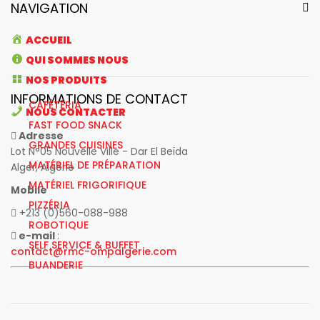
NAVIGATION
ACCUEIL
QUI SOMMES NOUS
NOS PRODUITS
INFORMATIONS DE CONTACT
CAFÉTÉRIA
NOUS CONTACTER
FAST FOOD SNACK
Adresse
GRANDES CUISINES
Lot N°05 Nouvelle Ville - Dar El Beïda
MATÉRIEL DE PRÉPARATION
Alger, Algérie
MATÉRIEL FRIGORIFIQUE
Mobile
PIZZÉRIA
+213 (0)560-088-988
ROBOTIQUE
e-mail
:
SELF SERVICE & BUFFET
contact@rmc-ompalgerie.com
BUANDERIE