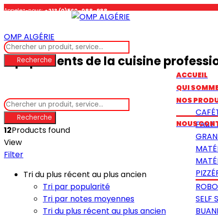
Appelez-nous:
+213 (0)560-088-988
OMP ALGÉRIE
Suivez-nous :
Équipements de la cuisine professi
Recherche
ACCUEIL
QUI SOMM
NOS PRODU
CAFÉ
Recherche
NOUS CON
FAST
12
Products found
GRAN
View
MATÉ
Filter
MATÉR
PIZZÉ
Tri du plus récent au plus ancien
Tri par popularité
ROBO
Tri par notes moyennes
SELF 
Tri du plus récent au plus ancien
BUAN