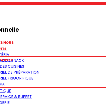
onnelle
ES NOUS
ITS
TÉRIA
TACTER
 FOOD SNACK
DES CUISINES
RIEL DE PRÉPARATION
IEL FRIGORIFIQUE
RIA
TIQUE
SERVICE & BUFFET
DERIE