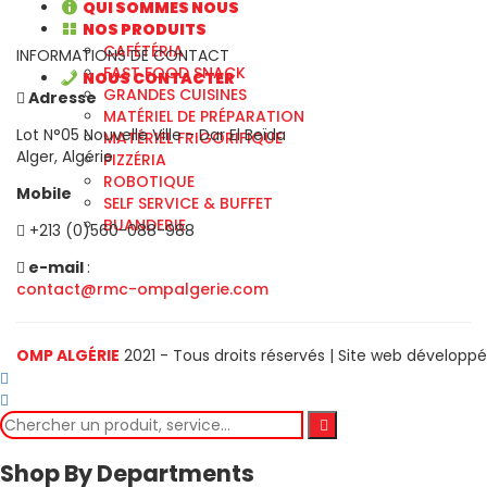
QUI SOMMES NOUS
NOS PRODUITS
CAFÉTÉRIA
INFORMATIONS DE CONTACT
FAST FOOD SNACK
NOUS CONTACTER
GRANDES CUISINES
Adresse
MATÉRIEL DE PRÉPARATION
Lot N°05 Nouvelle Ville - Dar El Beïda
MATÉRIEL FRIGORIFIQUE
Alger, Algérie
PIZZÉRIA
ROBOTIQUE
Mobile
SELF SERVICE & BUFFET
BUANDERIE
+213 (0)560-088-988
e-mail
:
contact@rmc-ompalgerie.com
OMP ALGÉRIE
2021 - Tous droits réservés | Site web développ
Shop By Departments