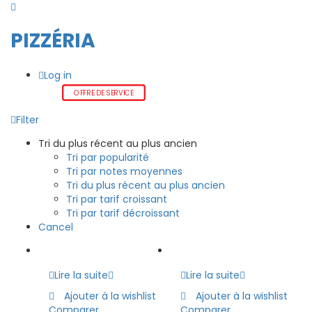
PIZZÉRIA
Log in
OFFRE DE SERVICE
Filter
Tri du plus récent au plus ancien
Tri par popularité
Tri par notes moyennes
Tri du plus récent au plus ancien
Tri par tarif croissant
Tri par tarif décroissant
Cancel
Lire la suite
Lire la suite
Ajouter à la wishlist
Ajouter à la wishlist
Comparer
Comparer