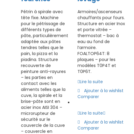
Pétrin à spirale avec
Armoires/ascenseurs
tête fixe. Machine
chauffants pour fours.
pour le pétrissage de
Structure en acier Inox
différents types de
et porte vitrée –
pâte, particulièrement
thermostat – bac à
adaptée aux pâtes
eau au fond de
tendres telles que le
l’armoire.
pain, la pizza et la
FOALTOP64T: 8
piadina. Structure
plaques – pour les
recouverte de
modèles T0P4T et
peinture anti-rayures
T0P6T.
– les parties en
Lire la suite
contact avec les
aliments telles que la
Ajouter à la wishlist
cuve, la spirale et la
Comparer
brise-pâte sont en
acier inox AISI 304 –
Lire la suite
microrupteur de
sécurité sur le
Ajouter à la wishlist
couvercle de la cuve
Comparer
– couvercle en