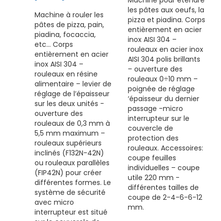
Machine pour étendre
les pâtes aux oeufs, la
Machine à rouler les
pizza et piadina. Corps
pâtes de pizza, pain,
entièrement en acier
piadina, focaccia,
inox AISI 304 –
etc… Corps
rouleaux en acier inox
entièrement en acier
AISI 304 polis brillants
inox AISI 304 –
– ouverture des
rouleaux en résine
rouleaux 0÷10 mm –
alimentaire – levier de
poignée de réglage
réglage de l’épaisseur
‘épaisseur du dernier
sur les deux unités -
passage -micro
ouverture des
interrupteur sur le
rouleaux de 0,3 mm à
couvercle de
5,5 mm maximum –
protection des
rouleaux supérieurs
rouleaux. Accessoires:
inclinés (F132N-42N)
coupe feuilles
ou rouleaux parallèles
individuelles – coupe
(FIP42N) pour créer
utile 220 mm -
différentes formes. Le
différentes tailles de
système de sécurité
coupe de 2-4-6-6-12
avec micro
mm.
interrupteur est situé