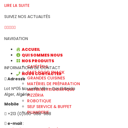
LIRE LA SUITE
SUIVEZ NOS ACTUALITÉS
NAVIGATION
ACCUEIL
QUI SOMMES NOUS
NOS PRODUITS
CAFÉTÉRIA
INFORMATIONS DE CONTACT
FAST FOOD SNACK
NOUS CONTACTER
GRANDES CUISINES
Adresse
MATÉRIEL DE PRÉPARATION
Lot N°05 Nouvelle Ville - Dar El Beïda
MATÉRIEL FRIGORIFIQUE
Alger, Algérie
PIZZÉRIA
ROBOTIQUE
Mobile
SELF SERVICE & BUFFET
BUANDERIE
+213 (0)560-088-988
e-mail
: