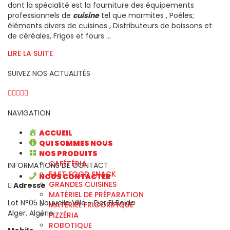
dont la spécialité est la fourniture des équipements
professionnels de
cuisine
tel que marmites , Poêles;
éléments divers de cuisines , Distributeurs de boissons et
de céréales, Frigos et fours ...
LIRE LA SUITE
SUIVEZ NOS ACTUALITÉS
NAVIGATION
ACCUEIL
QUI SOMMES NOUS
NOS PRODUITS
CAFÉTÉRIA
INFORMATIONS DE CONTACT
FAST FOOD SNACK
NOUS CONTACTER
GRANDES CUISINES
Adresse
MATÉRIEL DE PRÉPARATION
Lot N°05 Nouvelle Ville - Dar El Beïda
MATÉRIEL FRIGORIFIQUE
Alger, Algérie
PIZZÉRIA
ROBOTIQUE