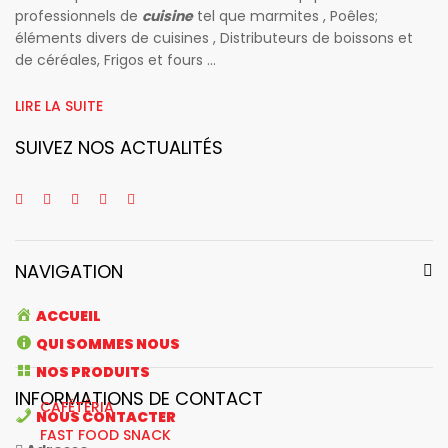
professionnels de
cuisine
tel que marmites , Poêles;
éléments divers de cuisines , Distributeurs de boissons et
de céréales, Frigos et fours ...
LIRE LA SUITE
SUIVEZ NOS ACTUALITÉS
NAVIGATION
ACCUEIL
QUI SOMMES NOUS
NOS PRODUITS
INFORMATIONS DE CONTACT
CAFÉTÉRIA
NOUS CONTACTER
FAST FOOD SNACK