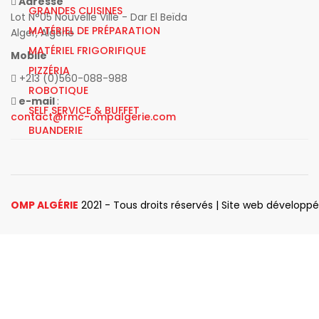
Adresse
GRANDES CUISINES
Lot N°05 Nouvelle Ville - Dar El Beïda
MATÉRIEL DE PRÉPARATION
Alger, Algérie
MATÉRIEL FRIGORIFIQUE
Mobile
PIZZÉRIA
+213 (0)560-088-988
ROBOTIQUE
e-mail
:
SELF SERVICE & BUFFET
contact@rmc-ompalgerie.com
BUANDERIE
OMP ALGÉRIE
2021 - Tous droits réservés | Site web développ