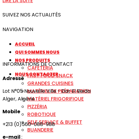
LIRE LA SUITE
SUIVEZ NOS ACTUALITÉS
NAVIGATION
ACCUEIL
QUI SOMMES NOUS
NOS PRODUITS
INFORMATIONS DE CONTACT
CAFÉTÉRIA
NOUS CONTACTER
FAST FOOD SNACK
Adresse
GRANDES CUISINES
MATÉRIEL DE PRÉPARATION
Lot N°05 Nouvelle Ville - Dar El Beïda
MATÉRIEL FRIGORIFIQUE
Alger, Algérie
PIZZÉRIA
Mobile
ROBOTIQUE
SELF SERVICE & BUFFET
+213 (0)560-088-988
BUANDERIE
e-mail
: