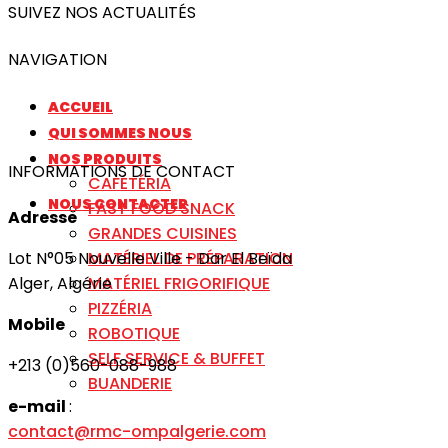
SUIVEZ NOS ACTUALITÉS
NAVIGATION
ACCUEIL
QUI SOMMES NOUS
NOS PRODUITS
INFORMATIONS DE CONTACT
CAFÉTÉRIA
NOUS CONTACTER
FAST FOOD SNACK
Adresse
GRANDES CUISINES
MATÉRIEL DE PRÉPARATION
Lot N°05 Nouvelle Ville - Dar El Beïda
MATÉRIEL FRIGORIFIQUE
Alger, Algérie
PIZZÉRIA
Mobile
ROBOTIQUE
SELF SERVICE & BUFFET
+213 (0)560-088-988
BUANDERIE
e-mail
:
contact@rmc-ompalgerie.com