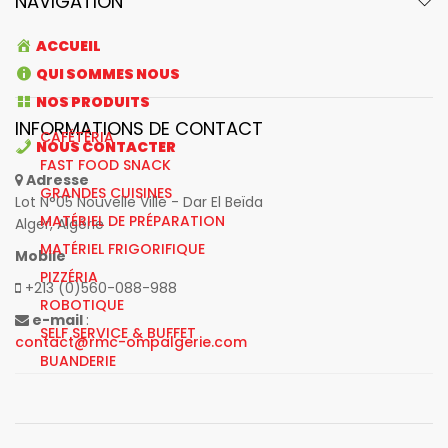
NAVIGATION
ACCUEIL
QUI SOMMES NOUS
NOS PRODUITS
INFORMATIONS DE CONTACT
CAFÉTÉRIA
NOUS CONTACTER
FAST FOOD SNACK
Adresse
GRANDES CUISINES
Lot N°05 Nouvelle Ville - Dar El Beïda
MATÉRIEL DE PRÉPARATION
Alger, Algérie
MATÉRIEL FRIGORIFIQUE
Mobile
PIZZÉRIA
+213 (0)560-088-988
ROBOTIQUE
e-mail
:
SELF SERVICE & BUFFET
contact@rmc-ompalgerie.com
BUANDERIE