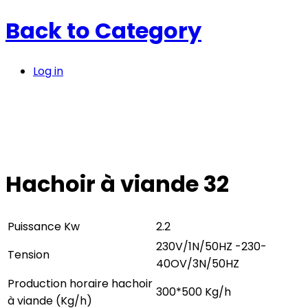
Back to
Category
Log in
Hachoir à viande 32
Puissance Kw
2.2
230V/1N/50HZ -230-
Tension
40OV/3N/50HZ
Production horaire hachoir
300*500 Kg/h
à viande (Kg/h)