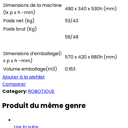
Dimensions de la machine
490 x 340 x 530h (mm)
(lx p x h -mm)
Poids net (kg)
53/43
Poids brut (Kg)
59/49
Dimensions d’emballage(l
570 x 420 x 680h (mm)
x p x h –mm)
Volume emballage(m3)
0.163
Ajouter à la wishlist
Comparer
Category:
ROBOTIQUE
Produit du même genre
Lire la suite