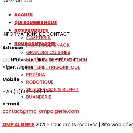
NAVIGATION
ACCUEIL
QUI SOMMES NOUS
NOS PRODUITS
INFORMATIONS DE CONTACT
CAFÉTÉRIA
NOUS CONTACTER
FAST FOOD SNACK
Adresse
GRANDES CUISINES
MATÉRIEL DE PRÉPARATION
Lot N°05 Nouvelle Ville - Dar El Beïda
MATÉRIEL FRIGORIFIQUE
Alger, Algérie
PIZZÉRIA
Mobile
ROBOTIQUE
SELF SERVICE & BUFFET
+213 (0)560-088-988
BUANDERIE
e-mail
:
contact@rmc-ompalgerie.com
OMP ALGÉRIE
2021 - Tous droits réservés | Site web dé