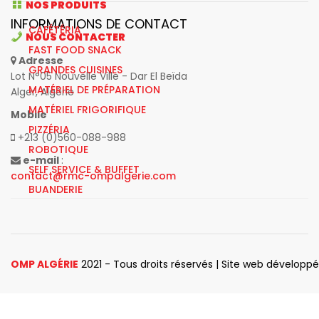
NOS PRODUITS
INFORMATIONS DE CONTACT
CAFÉTÉRIA
NOUS CONTACTER
FAST FOOD SNACK
Adresse
GRANDES CUISINES
Lot N°05 Nouvelle Ville - Dar El Beïda
MATÉRIEL DE PRÉPARATION
Alger, Algérie
MATÉRIEL FRIGORIFIQUE
Mobile
PIZZÉRIA
+213 (0)560-088-988
ROBOTIQUE
e-mail
:
SELF SERVICE & BUFFET
contact@rmc-ompalgerie.com
BUANDERIE
OMP ALGÉRIE
2021 - Tous droits réservés | Site web développ