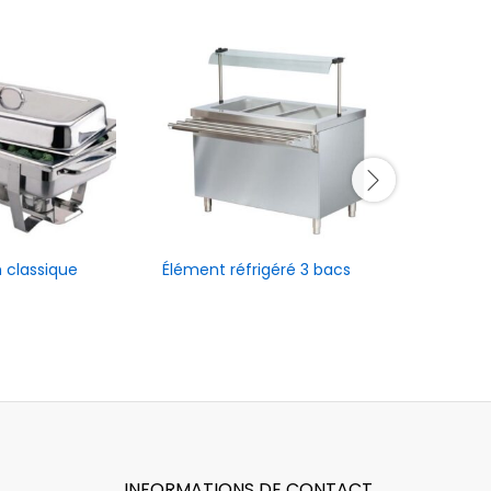
 classique
Élément réfrigéré 3 bacs
Buffet ne
INFORMATIONS DE CONTACT