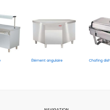
e
Élément angulaire
Chafing dish
NAVIGATION