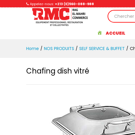
Chafing dish vitré
Appelez-nous:
+213 (0)560-088-988
Avis (0)
ACCUEIL
Home
/
NOS PRODUITS
/
SELF SERVICE & BUFFET
/
Ch
Chafing dish vitré